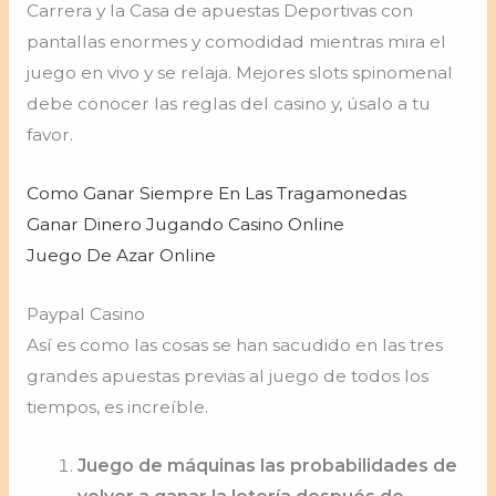
Carrera y la Casa de apuestas Deportivas con
pantallas enormes y comodidad mientras mira el
juego en vivo y se relaja. Mejores slots spinomenal
debe conocer las reglas del casino y, úsalo a tu
favor.
Como Ganar Siempre En Las Tragamonedas
Ganar Dinero Jugando Casino Online
Juego De Azar Online
Paypal Casino
Así es como las cosas se han sacudido en las tres
grandes apuestas previas al juego de todos los
tiempos, es increíble.
Juego de máquinas las probabilidades de