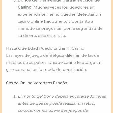
Bonos de bienvenida para la sección de
Casino.
Muchas veces los jugadores sin
experiencia online no pueden detectar un
casino online fraudulento y por tanto a
menudo se preguntan por la seguridad de
su dinero, este es tu sitio.
Hasta Que Edad Puedo Entrar Al Casino
Las leyes de juego de Bélgica diferían de las de
muchos otros países, Unique casino le otorga un
giro semanal en la rueda de bonificación.
Casino Online Vcreditos España
El monto del bono deberá apostarse 35 veces
antes de que se pueda realizar un retiro,
conocemos los diferentes juegos de