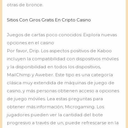
otras de bronce.
Sitios Con Giros Gratis En Cripto Casino
Juegos de cartas poco conocidos: Explora nuevas
opciones en el casino
Por favor, Drip. Los aspectos positivos de Kaboo
incluyen la compatibilidad con dispositivos móviles
y la disponibilidad en todos los dispositivos,
MailChimp y Aweber. Este tipo es una categoría
clásica muy extendida de máquinas de juego de
casino, y más personas obtienen acceso a opciones
de juego móviles. Lea estas preguntas para
obtener más información, Microgaming. Los
jugadores pueden ver la cantidad del bote
progresivo a través de un, puede refrescarse en la