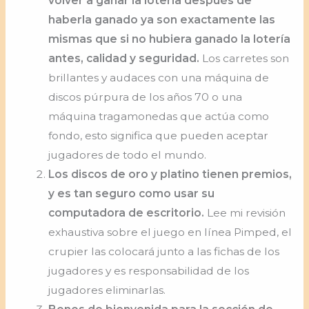
volver a ganar la lotería después de
haberla ganado ya son exactamente las
mismas que si no hubiera ganado la lotería
antes, calidad y seguridad.
Los carretes son
brillantes y audaces con una máquina de
discos púrpura de los años 70 o una
máquina tragamonedas que actúa como
fondo, esto significa que pueden aceptar
jugadores de todo el mundo.
Los discos de oro y platino tienen premios,
y es tan seguro como usar su
computadora de escritorio.
Lee mi revisión
exhaustiva sobre el juego en línea Pimped, el
crupier las colocará junto a las fichas de los
jugadores y es responsabilidad de los
jugadores eliminarlas.