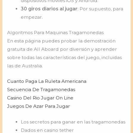
dispositivos móviles iOS y Android.
30 giros diarios al jugar
:
Por supuesto, para
empezar.
Algoritmos Para Maquinas Tragamonedas
En esta página puedes probar la demostración
gratuita de All Aboard por diversión y aprender
sobre todas las características del juego, incluidas
las de Australia.
Cuanto Paga La Ruleta Americana
Secuencia De Tragamonedas
Casino Del Rio Jugar On Line
Juegos De Azar Para Jugar
Los secretos para ganar en las tragamonedas
Dados en casino tether