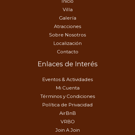
Inicio
Villa
Galería
Atracciones
Sobre Nosotros
Localización
Contacto
Enlaces de Interés
Eventos & Actividades
Mi Cuenta
Términos y Condiciones
Política de Privacidad
AirBnB
VRBO
Join A Join