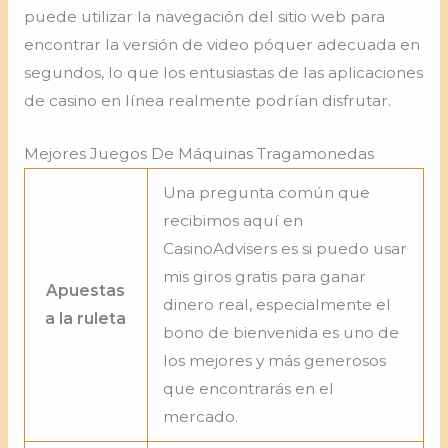
puede utilizar la navegación del sitio web para
encontrar la versión de video póquer adecuada en
segundos, lo que los entusiastas de las aplicaciones
de casino en línea realmente podrían disfrutar.
Mejores Juegos De Máquinas Tragamonedas
Una pregunta común que
recibimos aquí en
CasinoAdvisers es si puedo usar
mis giros gratis para ganar
Apuestas
dinero real, especialmente el
a la ruleta
bono de bienvenida es uno de
los mejores y más generosos
que encontrarás en el
mercado.