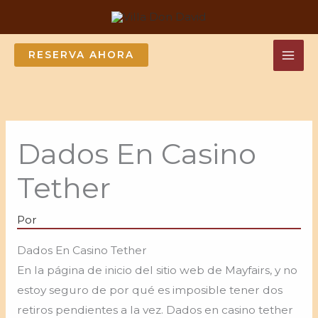
Ir
al
contenido
RESERVA AHORA
Dados En Casino
Tether
Por
Dados En Casino Tether
En la página de inicio del sitio web de Mayfairs, y no
estoy seguro de por qué es imposible tener dos
retiros pendientes a la vez. Dados en casino tether