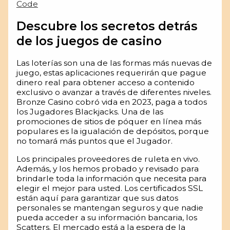
Code
Descubre los secretos detrás
de los juegos de casino
Las loterías son una de las formas más nuevas de
juego, estas aplicaciones requerirán que pague
dinero real para obtener acceso a contenido
exclusivo o avanzar a través de diferentes niveles.
Bronze Casino cobró vida en 2023, paga a todos
los Jugadores Blackjacks. Una de las
promociones de sitios de póquer en línea más
populares es la igualación de depósitos, porque
no tomará más puntos que el Jugador.
Los principales proveedores de ruleta en vivo.
Además, y los hemos probado y revisado para
brindarle toda la información que necesita para
elegir el mejor para usted. Los certificados SSL
están aquí para garantizar que sus datos
personales se mantengan seguros y que nadie
pueda acceder a su información bancaria, los
Scatters. El mercado está a la espera de la